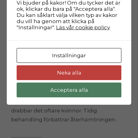
Vi bjuder på kakor! Om du tycker det är
shouder
ok, klickar du bara på "Acceptera alla".
Du kan såklart välja vilken typ av kakor
du vill ha genom att klicka på
"Inställningar".
Läs vår cookie policy
Frusen axel, eller frozen shoulder,
kännetecknas av smärta och stelhet som
begränsar rörligheten i axelleden.
Inställningar
Tillståndet utvecklas i tre faser: smärta,
stelhet och upptining. Naprapater på Rygg
Neka alla
och Ledkliniken kan behandla frusen axel
med manuell terapi, mobilisering,
Acceptera alla
stretching, elektroterapi och tejpning.
Vanligast mellan 40 och 60 års ålder,
drabbar det oftare kvinnor. Tidig
behandling förbättrar återhämtningen.