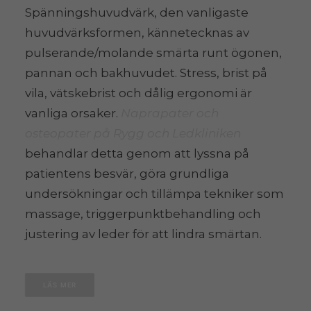
Spänningshuvudvärk, den vanligaste
huvudvärksformen, kännetecknas av
pulserande/molande smärta runt ögonen,
pannan och bakhuvudet. Stress, brist på
vila, vätskebrist och dålig ergonomi är
vanliga orsaker.
Naprapater och
osteopater på Rygg och Ledkliniken
behandlar detta genom att lyssna på
patientens besvär, göra grundliga
undersökningar och tillämpa tekniker som
massage, triggerpunktbehandling och
justering av leder för att lindra smärtan.
LÄS MER