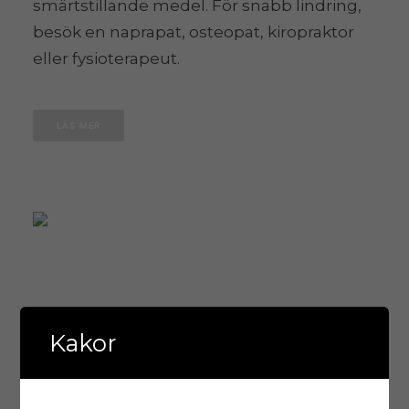
smärtstillande medel. För snabb lindring,
besök en naprapat, osteopat, kiropraktor
eller fysioterapeut.
LÄS MER
Kakor
Frusen axel / Frozen