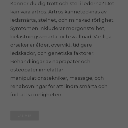
Känner du dig trött och stel i lederna? Det
kan vara artros. Artros kännetecknas av
ledsmärta, stelhet, och minskad rörlighet.
Symtomen inkluderar morgonstelhet,
belastningssmärta, och svullnad. Vanliga
orsaker är ålder, övervikt, tidigare
ledskador, och genetiska faktorer.
Behandlingar av naprapater och
osteopater innefattar
manipulationstekniker, massage, och
rehabövningar för att lindra smärta och
förbättra rörligheten.
LÄS MER