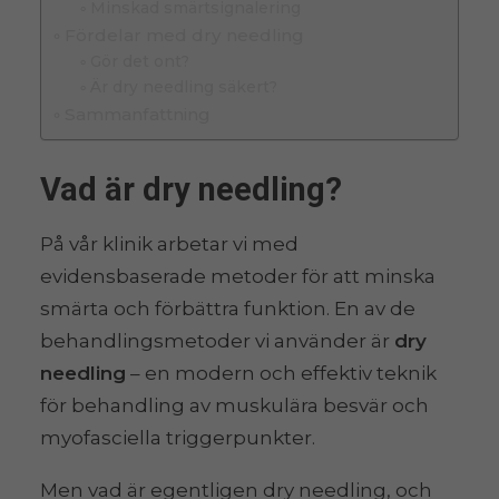
Minskad smärtsignalering
Fördelar med dry needling
Gör det ont?
Är dry needling säkert?
Sammanfattning
Vad är dry needling?
På vår klinik arbetar vi med
evidensbaserade metoder för att minska
smärta och förbättra funktion. En av de
behandlingsmetoder vi använder är
dry
needling
– en modern och effektiv teknik
för behandling av muskulära besvär och
myofasciella triggerpunkter.
Men vad är egentligen dry needling, och