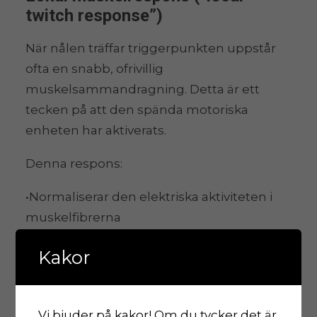
twitch response”)
När nålen träffar triggerpunkten uppstår
ofta en snabb, ofrivillig
muskelsammandragning. Detta är ett
tecken på att den spända motoriska
enheten har aktiverats.
Denna respons:
•Normaliserar den elektriska aktiviteten i
muskelfibrerna
•Minskar den ihållande muskelspänningen
Kakor
•Återställer muskelns normala längd
Vi bjuder på kakor! Om du tycker det är