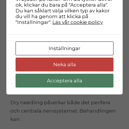
Förbättrad cirkulation
ok, klickar du bara på "Acceptera alla".
Du kan såklart välja vilken typ av kakor
Triggerpunkter har ofta nedsatt blodflöde
du vill ha genom att klicka på
"Inställningar".
Läs vår cookie policy
och syretillförsel. Nålinsertionen:
•Ökar lokal blodcirkulation
Inställningar
•Förbättrar syresättning
Neka alla
•Påskyndar borttransport av
smärtframkallande ämnen
Acceptera alla
Minskad smärtsignalering
Dry needling påverkar både det perifera
och centrala nervsystemet. Behandlingen
kan: