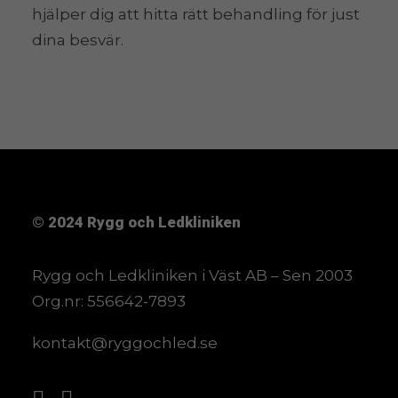
hjälper dig att hitta rätt behandling för just
dina besvär.
© 2024
Rygg och Ledkliniken
Rygg och Ledkliniken i Väst AB – Sen 2003
Org.nr: 556642-7893
kontakt@ryggochled.se