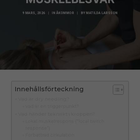
9 MARS, 2026
|
IN
ÅKOMMOR
|
BY
MATILDA LARSSON
Innehållsförteckning
Vad är dry needling?
Vad är en triggerpunkt?
Vad händer tekniskt i kroppen?
Lokal muskelrespons (”local twitch
response”)
Förbättrad cirkulation