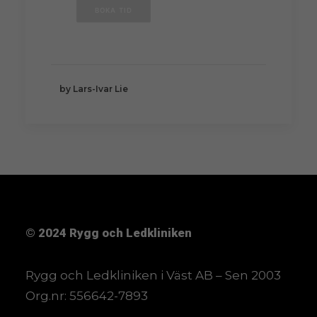
BOKA TID
by Lars-Ivar Lie
© 2024
Rygg och Ledkliniken
Rygg och Ledkliniken i Väst AB – Sen 2003
Org.nr: 556642-7893