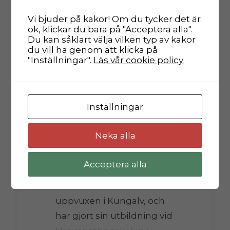
Vi bjuder på kakor! Om du tycker det är
ok, klickar du bara på "Acceptera alla".
Du kan såklart välja vilken typ av kakor
Vi stärker upp i teamet
du vill ha genom att klicka på
"Inställningar".
Läs vår cookie policy
Rygg och Ledkliniken
Inställningar
stärker upp teamet
Vi välkomnar David Tveit
Neka alla
som det sista tillskottet till
Rygg och Ledkliniken.
Acceptera alla
David är född och
uppvuxen i Kungälv, och
har gjort sin utbildning vid