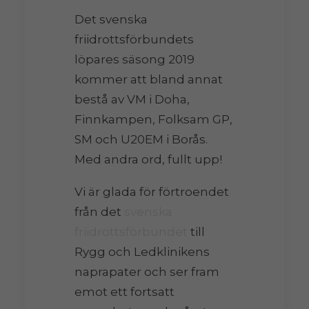
Det svenska
friidrottsförbundets
löpares säsong 2019
kommer att bland annat
bestå av VM i Doha,
Finnkampen, Folksam GP,
SM och U20EM i Borås.
Med andra ord, fullt upp!
Vi är glada för förtroendet
från det
svenska
friidrottsförbundet
till
Rygg och Ledklinikens
naprapater och ser fram
emot ett fortsatt