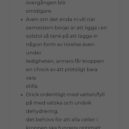
övergången blir
smidigare.
Även om det enda ni vill när
semestern börjar är att ligga i en
solstol så tänk på att lägga in
någon form av rörelse även
under
ledigheten, annars får kroppen
en chock av att plötsligt bara
vara
stilla.
Drick ordentligt med vatten/fyll
på med vätska och undvik
dehydrering,
det behövs för att alla celler i
kroppen ska fungera optimalt.