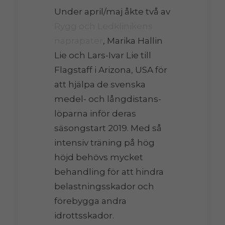
Under april/maj åkte två av
Rygg och Ledklinikens
naprapater
, Marika Hallin
Lie och Lars-Ivar Lie till
Flagstaff i Arizona, USA för
att hjälpa de svenska
medel- och långdistans-
löparna inför deras
säsongstart 2019. Med så
intensiv träning på hög
höjd behövs mycket
behandling för att hindra
belastningsskador och
förebygga andra
idrottsskador.